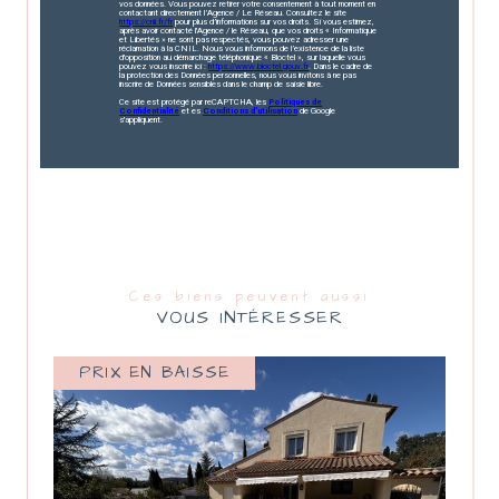
vos données. Vous pouvez retirer votre consentement à tout moment en
contactant directement l’Agence / Le Réseau. Consultez le site
https://cnil.fr/fr
pour plus d’informations sur vos droits. Si vous estimez,
après avoir contacté l'Agence / le Réseau, que vos droits « Informatique
et Libertés » ne sont pas respectés, vous pouvez adresser une
réclamation à la CNIL. Nous vous informons de l’existence de la liste
d'opposition au démarchage téléphonique « Bloctel », sur laquelle vous
pouvez vous inscrire ici :
https://www.bloctel.gouv.fr
. Dans le cadre de
la protection des Données personnelles, nous vous invitons à ne pas
inscrire de Données sensibles dans le champ de saisie libre.
Ce site est protégé par reCAPTCHA, les
Politiques de
Confidentialité
et es
Conditions d'utilisation
de Google
s'appliquent.
Ces biens peuvent aussi
VOUS INTÉRESSER
PRIX EN BAISSE