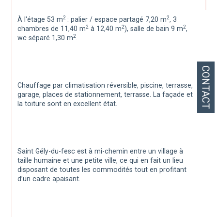
2 
2
À l'étage 53 m
: palier / espace partagé 7,20 m
, 3 
2
2
2
chambres de 11,40 m
 à 12,40 m
), salle de bain 9 m
, 
2
wc séparé 1,30 m
.
CONTACT
Chauffage par climatisation réversible, piscine, terrasse, 
garage, places de stationnement, terrasse. La façade et 
la toiture sont en excellent état.
Saint Gély-du-fesc est à mi-chemin entre un village à 
taille humaine et une petite ville, ce qui en fait un lieu 
disposant de toutes les commodités tout en profitant 
d’un cadre apaisant.