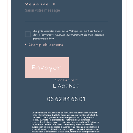
Message *
J'ai pris connaissance de la Politique de confidentialité et
des informations relatives au traitement de mes données
personnelles (*)*
* Champ obligatoire
Envoyer
contacter
L'AGENCE
06 62 84 66 01
Les informations recueillies sur ce formulaire sont enregistrées dans un
fichier informatisé par La Boite Immo agissant comme Sous-traitant du
traitement pour la gestion de la clientèle/prospects de l'Agence / du
Réseau qui reste Responsable du Traitement de vos Données
personnelles. La base légale du traitement repose sur l'intérêt légitime de
l'Agence / du Réseau. Elles sont conservées jusqu'à demande de
suppression et sont destinées à l'Agence / au Réseau. Conformément à
la loi « informatique et libertés », vous disposez des droits d’accès, de
rectification, d’effacement, d’opposition, de limitation et de portabilité de