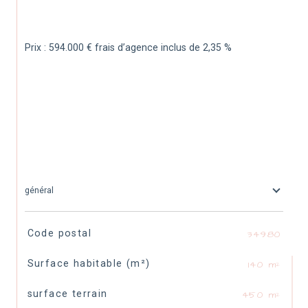
Prix : 594.000 € frais d’agence inclus de 2,35 %
général
TRAD_SIROCCO_Caracteristique
Valeurs
Code postal
34980
Surface habitable (m²)
140 m²
surface terrain
450 m²