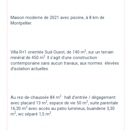
Maison moderne de 2021 avec piscine, à 8 km de 
Montpellier.
2
Villa R+1 orientée Sud-Ouest, de 140 m
, sur un terrain 
2
minéral de 450 m
. Il s’agit d’une construction 
contemporaine sans aucun travaux, aux normes  élevées 
d’isolation actuelles.
2 
Au rez-de-chaussée 84 m
: hall d’entrée / dégagement 
2
2
avec placard 13 m
, espace de vie 50 m
, suite parentale 
2 
16,30 m
avec accès au patio lumineux, buanderie 3,30 
2
2
m
, wc séparé 1,5 m
.