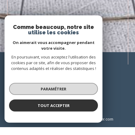
Comme beaucoup, notre site
utilise les cookies
On aimerait vous accompagner pendant
votre visite.
En poursuivant, vous acceptez l'utilisation des
cookies par ce site, afin de vous proposer des
contenus adaptés et réaliser des statistiques !
Prendre
CONTACT
PARAMÉTRER
06 62 84 66 01
TOUT ACCEPTER
patrick.besset@hopitauxfacultesimmoblier.com
Centre Commercial Sainte Odile, 250 Route
de Mende
34090 Montpellier