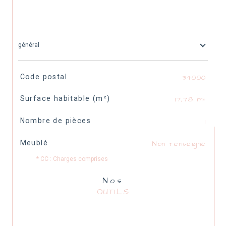
général
TRAD_SIROCCO_Caracteristique
Valeurs
Code postal
34000
Surface habitable (m²)
17,78 m²
Nombre de pièces
1
Meublé
Non renseigné
* CC : Charges comprises
Nos
OUTILS