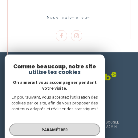
Nous suivre sur
Nous
ADHÉRONS
Comme beaucoup, notre site
utilise les cookies
On aimerait vous accompagner pendant
votre visite.
En poursuivant, vous acceptez l'utilisation des
cookies par ce site, afin de vous proposer des
contenus adaptés et réaliser des statistiques !
© 2026 | TOUS DROITS RÉSERVÉS | TRADUCTION POWERED BY GOOGLE |
NOS HONORAIRES
PLAN DU SITE
MENTIONS LÉGALES
ADMIN
PARAMÉTRER
NOS LIENS
POLITIQUE RGPD
COOKIES