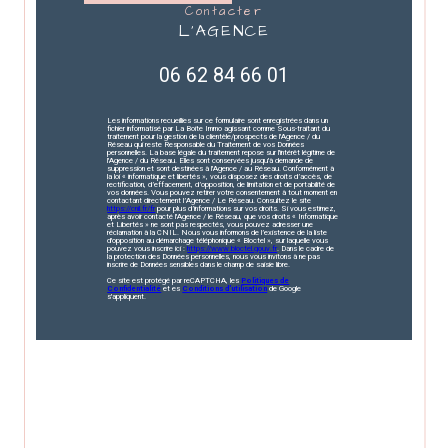
contacter
L'AGENCE
06 62 84 66 01
Les informations recueillies sur ce formulaire sont enregistrées dans un
fichier informatisé par La Boite Immo agissant comme Sous-traitant du
traitement pour la gestion de la clientèle/prospects de l'Agence / du
Réseau qui reste Responsable du Traitement de vos Données
personnelles. La base légale du traitement repose sur l'intérêt légitime de
l'Agence / du Réseau. Elles sont conservées jusqu'à demande de
suppression et sont destinées à l'Agence / au Réseau. Conformément à
la loi « informatique et libertés », vous disposez des droits d’accès, de
rectification, d’effacement, d’opposition, de limitation et de portabilité de
vos données. Vous pouvez retirer votre consentement à tout moment en
contactant directement l’Agence / Le Réseau. Consultez le site
https://cnil.fr/fr
pour plus d’informations sur vos droits. Si vous estimez,
après avoir contacté l'Agence / le Réseau, que vos droits « Informatique
et Libertés » ne sont pas respectés, vous pouvez adresser une
réclamation à la CNIL. Nous vous informons de l’existence de la liste
d'opposition au démarchage téléphonique « Bloctel », sur laquelle vous
pouvez vous inscrire ici :
https://www.bloctel.gouv.fr
. Dans le cadre de
la protection des Données personnelles, nous vous invitons à ne pas
inscrire de Données sensibles dans le champ de saisie libre.
Ce site est protégé par reCAPTCHA, les
Politiques de
Confidentialité
et es
Conditions d'utilisation
de Google
s'appliquent.