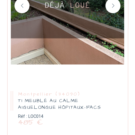
Montpellier (34090)
T1 MEUBLÉ AU CALME
AIGUELONGUE HÔPITAUX-FACS
Réf : LOC014
485 €