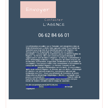
Envoyer
contacter
L'AGENCE
06 62 84 66 01
Les informations recueillies sur ce formulaire sont enregistrées dans un
fichier informatisé par La Boite Immo agissant comme Sous-traitant du
traitement pour la gestion de la clientèle/prospects de l'Agence / du
Réseau qui reste Responsable du Traitement de vos Données
personnelles. La base légale du traitement repose sur l'intérêt légitime de
l'Agence / du Réseau. Elles sont conservées jusqu'à demande de
suppression et sont destinées à l'Agence / au Réseau. Conformément à
la loi « informatique et libertés », vous disposez des droits d’accès, de
rectification, d’effacement, d’opposition, de limitation et de portabilité de
vos données. Vous pouvez retirer votre consentement à tout moment en
contactant directement l’Agence / Le Réseau. Consultez le site
https://cnil.fr/fr
pour plus d’informations sur vos droits. Si vous estimez,
après avoir contacté l'Agence / le Réseau, que vos droits « Informatique
et Libertés » ne sont pas respectés, vous pouvez adresser une
réclamation à la CNIL. Nous vous informons de l’existence de la liste
d'opposition au démarchage téléphonique « Bloctel », sur laquelle vous
pouvez vous inscrire ici :
https://www.bloctel.gouv.fr
. Dans le cadre de
la protection des Données personnelles, nous vous invitons à ne pas
inscrire de Données sensibles dans le champ de saisie libre.
Ce site est protégé par reCAPTCHA, les
Politiques de
Confidentialité
et es
Conditions d'utilisation
de Google
s'appliquent.