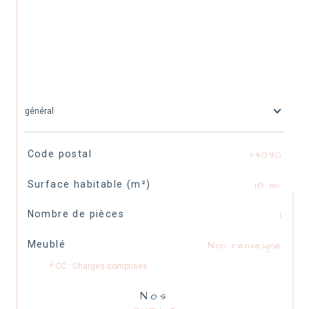
général
TRAD_SIROCCO_Caracteristique
Valeurs
Code postal
34090
Surface habitable (m²)
18 m²
Nombre de pièces
1
Meublé
Non renseigné
* CC : Charges comprises
Nos