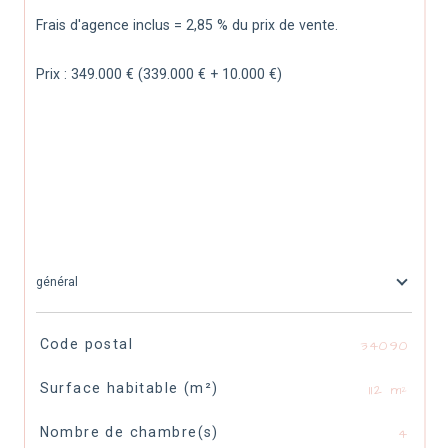
Frais d'agence inclus = 2,85 % du prix de vente. 
Prix : 349.000 € (339.000 € + 10.000 €)
général
TRAD_SIROCCO_Caracteristique
Valeurs
Code postal
34090
Surface habitable (m²)
112 m²
Nombre de chambre(s)
4