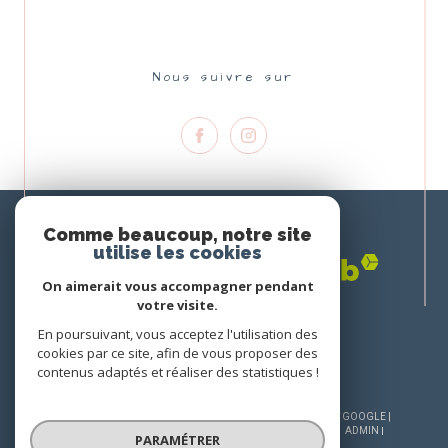
Nous suivre sur
Nous
ADHÉRONS
Comme beaucoup, notre site
utilise les cookies
On aimerait vous accompagner pendant
votre visite.
En poursuivant, vous acceptez l'utilisation des
cookies par ce site, afin de vous proposer des
contenus adaptés et réaliser des statistiques !
© 2026 | TOUS DROITS RÉSERVÉS | TRADUCTION POWERED BY GOOGLE |
NOS HONORAIRES
PLAN DU SITE
MENTIONS LÉGALES
ADMIN
PARAMÉTRER
NOS LIENS
POLITIQUE RGPD
COOKIES