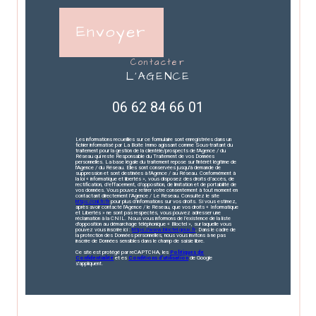
Envoyer
contacter
L'AGENCE
06 62 84 66 01
Les informations recueillies sur ce formulaire sont enregistrées dans un
fichier informatisé par La Boite Immo agissant comme Sous-traitant du
traitement pour la gestion de la clientèle/prospects de l'Agence / du
Réseau qui reste Responsable du Traitement de vos Données
personnelles. La base légale du traitement repose sur l'intérêt légitime de
l'Agence / du Réseau. Elles sont conservées jusqu'à demande de
suppression et sont destinées à l'Agence / au Réseau. Conformément à
la loi « informatique et libertés », vous disposez des droits d’accès, de
rectification, d’effacement, d’opposition, de limitation et de portabilité de
vos données. Vous pouvez retirer votre consentement à tout moment en
contactant directement l’Agence / Le Réseau. Consultez le site
https://cnil.fr/fr
pour plus d’informations sur vos droits. Si vous estimez,
après avoir contacté l'Agence / le Réseau, que vos droits « Informatique
et Libertés » ne sont pas respectés, vous pouvez adresser une
réclamation à la CNIL. Nous vous informons de l’existence de la liste
d'opposition au démarchage téléphonique « Bloctel », sur laquelle vous
pouvez vous inscrire ici :
https://www.bloctel.gouv.fr
. Dans le cadre de
la protection des Données personnelles, nous vous invitons à ne pas
inscrire de Données sensibles dans le champ de saisie libre.
Ce site est protégé par reCAPTCHA, les
Politiques de
Confidentialité
et es
Conditions d'utilisation
de Google
s'appliquent.