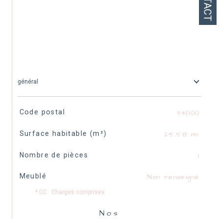
général
TRAD_SIROCCO_Caracteristique
Valeurs
Code postal
34000
Surface habitable (m²)
25,58 m²
Nombre de pièces
1
Meublé
Non renseigné
* CC : Charges comprises
Nos