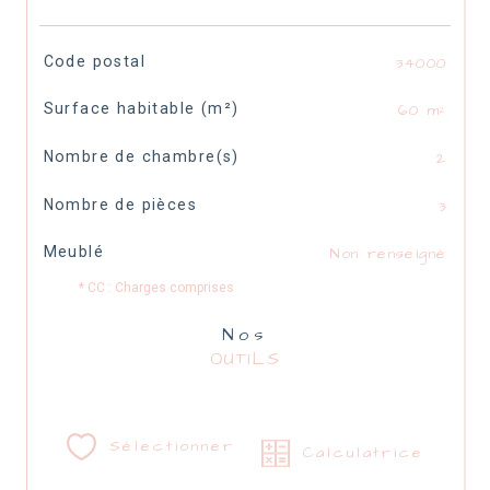
TRAD_SIROCCO_Caracteristique
Valeurs
Code postal
34000
Surface habitable (m²)
60 m²
Nombre de chambre(s)
2
Nombre de pièces
3
Meublé
Non renseigné
* CC : Charges comprises
Nos
OUTILS
Sélectionner
Calculatrice